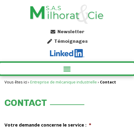
Newsletter
Témoignages
SPÉCIALISTE DU SCIAGE À GRANDE CAPACITÉ EN ARIÈGE
PARACHÈVEMENT EN OCCITANIE AVEC MILHORAT & CIE
AUTRES PRESTATIONS INDUSTRIELLES AVEC MILHORAT & CIE EN ARIÈGE
Vous êtes ici ›
Entreprise de mécanique industrielle
›
Contact
CONTACT
Votre demande concerne le service :
*