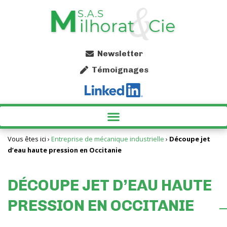
Newsletter
Témoignages
SPÉCIALISTE DU SCIAGE À GRANDE CAPACITÉ EN ARIÈGE
PARACHÈVEMENT EN OCCITANIE AVEC MILHORAT & CIE
AUTRES PRESTATIONS INDUSTRIELLES AVEC MILHORAT & CIE EN ARIÈGE
Vous êtes ici ›
Entreprise de mécanique industrielle
›
Découpe jet
d’eau haute pression en Occitanie
DÉCOUPE JET D’EAU HAUTE
PRESSION EN OCCITANIE