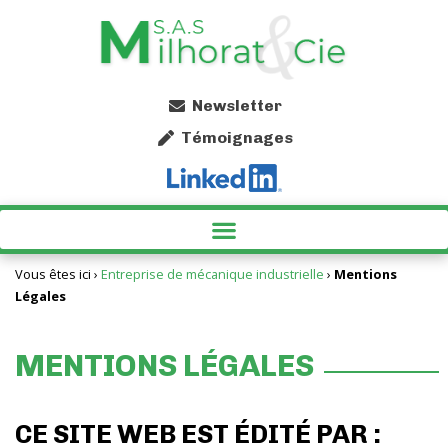
Newsletter
Témoignages
SPÉCIALISTE DU SCIAGE À GRANDE CAPACITÉ EN ARIÈGE
PARACHÈVEMENT EN OCCITANIE AVEC MILHORAT & CIE
AUTRES PRESTATIONS INDUSTRIELLES AVEC MILHORAT & CIE EN ARIÈGE
Vous êtes ici ›
Entreprise de mécanique industrielle
›
Mentions
Légales
MENTIONS LÉGALES
CE SITE WEB EST ÉDITÉ PAR :