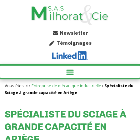
Newsletter
Témoignages
SPÉCIALISTE DU SCIAGE À GRANDE CAPACITÉ EN ARIÈGE
PARACHÈVEMENT EN OCCITANIE AVEC MILHORAT & CIE
AUTRES PRESTATIONS INDUSTRIELLES AVEC MILHORAT & CIE EN ARIÈGE
Vous êtes ici ›
Entreprise de mécanique industrielle
›
Spécialiste du
Sciage à grande capacité en Ariège
SPÉCIALISTE DU SCIAGE À
GRANDE CAPACITÉ EN
ARIÈGE