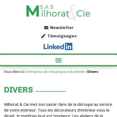
Newsletter
Témoignages
SPÉCIALISTE DU SCIAGE À GRANDE CAPACITÉ EN ARIÈGE
PARACHÈVEMENT EN OCCITANIE AVEC MILHORAT & CIE
AUTRES PRESTATIONS INDUSTRIELLES AVEC MILHORAT & CIE EN ARIÈGE
Vous êtes ici ›
Entreprise de mécanique industrielle
›
Divers
DIVERS
Milhorat & Cie met son savoir-faire de la découpe au service
de votre intérieur. Tous les décorateurs d’intérieur vous le
diront, le matériau brut est tendance. Les ateliers de la